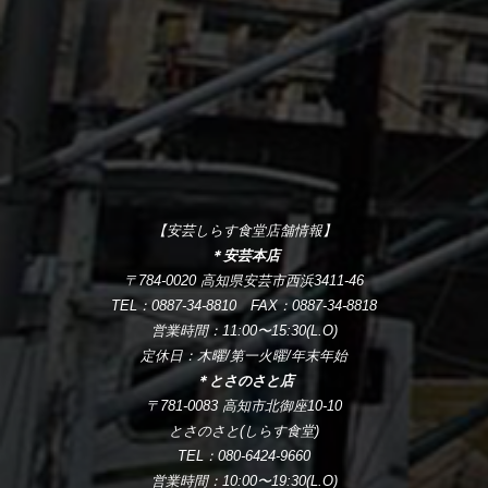
【安芸しらす食堂店舗情報】
＊安芸本店
〒784-0020 高知県安芸市西浜3411-46
TEL：0887-34-8810 FAX：0887-34-8818
営業時間：11:00〜15:30(L.O)
定休日：木曜/第一火曜/年末年始
＊とさのさと店
〒781-0083 高知市北御座10-10
とさのさと(しらす食堂)
TEL：080-6424-9660
営業時間：10:00〜19:30(L.O)