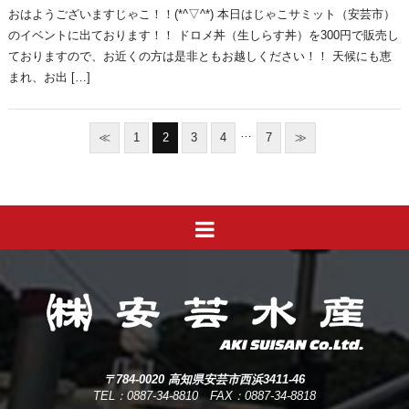
おはようございますじゃこ！！(*^▽^*) 本日はじゃこサミット（安芸市）
のイベントに出ております！！ ドロメ丼（生しらす丼）を300円で販売し
ておりますので、お近くの方は是非ともお越しください！！ 天候にも恵
まれ、お出 […]
…
≪
1
2
3
4
7
≫
〒784-0020 高知県安芸市西浜3411-46
TEL：0887-34-8810 FAX：0887-34-8818