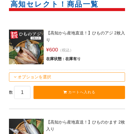
高知セレクト！商品一覧
【高知から産地直送！】ひものアジ 2枚入
り
¥600
（税込）
在庫状態 : 在庫有り
オプションを選択
数
【高知から産地直送！】ひものかます 2枚
入り