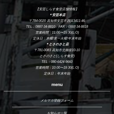
【安芸しらす食堂店舗情報】
＊安芸本店
〒784-0020 高知県安芸市西浜3411-46
TEL：0887-34-8810 FAX：0887-34-8818
営業時間：11:00〜15:30(L.O)
定休日：木曜/第一火曜/年末年始
＊とさのさと店
〒781-0083 高知市北御座10-10
とさのさと(しらす食堂)
TEL：080-6424-9660
営業時間：10:00〜19:30(L.O)
定休日：年末年始
menu
メルマガ登録フォーム
お知らせ一覧