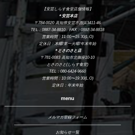
【安芸しらす食堂店舗情報】
＊安芸本店
〒784-0020 高知県安芸市西浜3411-46
TEL：0887-34-8810 FAX：0887-34-8818
営業時間：11:00〜15:30(L.O)
定休日：木曜/第一火曜/年末年始
＊とさのさと店
〒781-0083 高知市北御座10-10
とさのさと(しらす食堂)
TEL：080-6424-9660
営業時間：10:00〜19:30(L.O)
定休日：年末年始
menu
メルマガ登録フォーム
お知らせ一覧