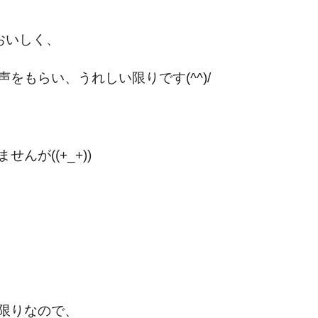
おいしく、
をもらい、うれしい限りです(^^)/
が((+_+))
限りなので、