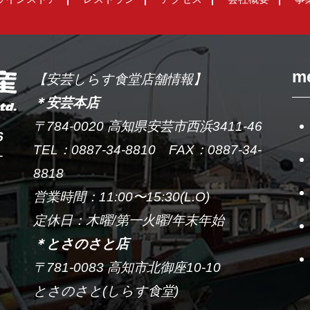
m
【安芸しらす食堂店舗情報】
＊安芸本店
〒784-0020 高知県安芸市西浜3411-46
6
TEL：0887-34-8810 FAX：0887-34-
-
8818
営業時間：11:00〜15:30(L.O)
定休日：木曜/第一火曜/年末年始
＊とさのさと店
〒781-0083 高知市北御座10-10
とさのさと(しらす食堂)