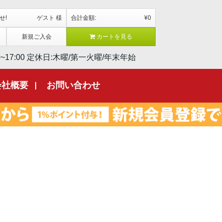
せ!
ゲスト 様
合計金額:
¥0
新規ご入会
カートを見る
17:00
定休日:木曜/第一火曜/年末年始
会社概要
お問い合わせ