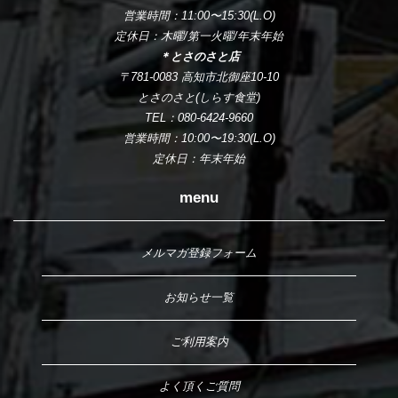
営業時間：11:00〜15:30(L.O)
定休日：木曜/第一火曜/年末年始
＊とさのさと店
〒781-0083 高知市北御座10-10
とさのさと(しらす食堂)
TEL：080-6424-9660
営業時間：10:00〜19:30(L.O)
定休日：年末年始
menu
メルマガ登録フォーム
お知らせ一覧
ご利用案内
よく頂くご質問